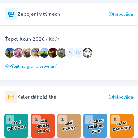
Zapojení v týmech
Nápověda
Ťapky Kolín 2026
/ Kolín
Přejít na graf a srovnání
Kalendář zážitků
Nápověda
1.
2.
3.
4.
5.