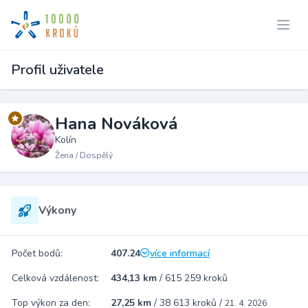
Profil uživatele
Hana Nováková
Kolín
Žena / Dospělý
Výkony
Počet bodů:
407.24
více informací
Celková vzdálenost:
434,13 km
/
615 259 kroků
Top výkon za den:
27,25 km
/
38 613 kroků
/
21. 4. 2026