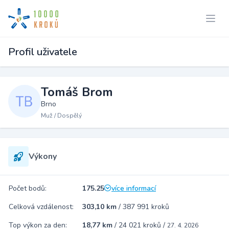
Profil uživatele
Tomáš Brom
Brno
Muž / Dospělý
Výkony
Počet bodů:
175.25
více informací
Celková vzdálenost:
303,10 km
/
387 991 kroků
Top výkon za den:
18,77 km
/
24 021 kroků
/
27. 4. 2026