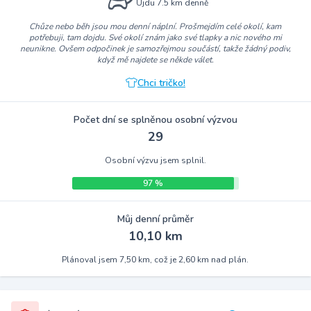
Ujdu 7.5 km denně
Chůze nebo běh jsou mou denní náplní. Prošmejdím celé okolí, kam
potřebuji, tam dojdu. Své okolí znám jako své tlapky a nic nového mi
neunikne. Ovšem odpočinek je samozřejmou součástí, takže žádný podiv,
když mě najdete se někde válet.
Chci tričko!
Počet dní se splněnou osobní výzvou
29
Osobní výzvu jsem splnil.
97 %
Můj denní průměr
10,10 km
Plánoval jsem 7,50 km, což je 2,60 km nad plán.