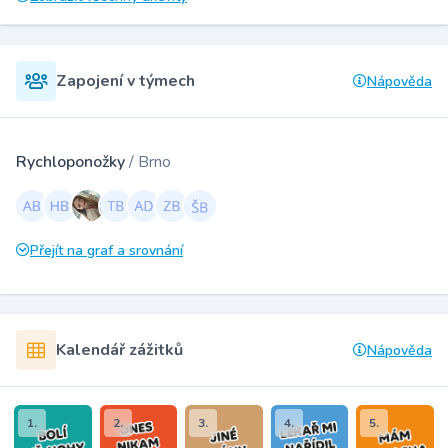
Zapojení v týmech
Nápověda
Rychloponožky
/ Brno
Přejít na graf a srovnání
Kalendář zážitků
Nápověda
1.
2.
3.
4.
5.