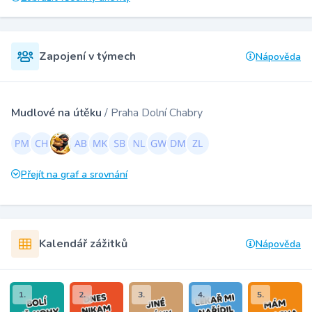
Zapojení v týmech
Nápověda
Mudlové na útěku
/ Praha Dolní Chabry
Přejít na graf a srovnání
Kalendář zážitků
Nápověda
1.
2.
3.
4.
5.