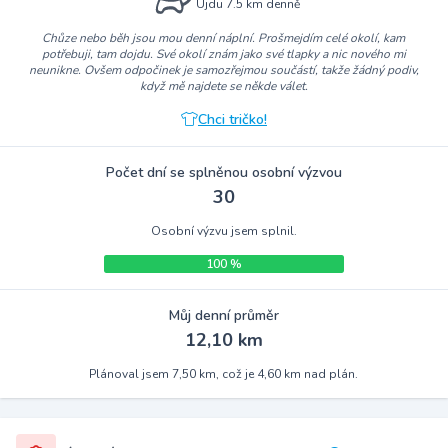
Ujdu 7.5 km denně
Chůze nebo běh jsou mou denní náplní. Prošmejdím celé okolí, kam
potřebuji, tam dojdu. Své okolí znám jako své tlapky a nic nového mi
neunikne. Ovšem odpočinek je samozřejmou součástí, takže žádný podiv,
když mě najdete se někde válet.
Chci tričko!
Počet dní se splněnou osobní výzvou
30
Osobní výzvu jsem splnil.
100 %
Můj denní průměr
12,10 km
Plánoval jsem 7,50 km, což je 4,60 km nad plán.