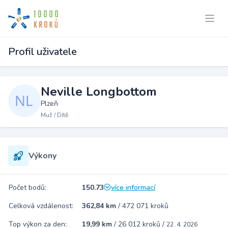
Profil uživatele
Neville Longbottom
Plzeň
Muž / Dítě
Výkony
Počet bodů:
150.73
více informací
Celková vzdálenost:
362,84 km
/
472 071 kroků
Top výkon za den:
19,99 km
/
26 012 kroků
/
22. 4. 2026