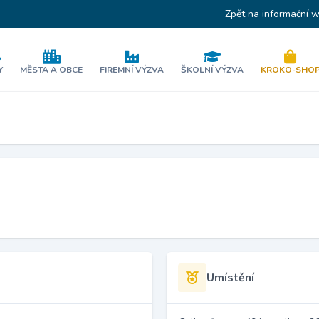
Zpět na informační 
Y
MĚSTA A OBCE
FIREMNÍ VÝZVA
ŠKOLNÍ VÝZVA
KROKO-SHO
Umístění