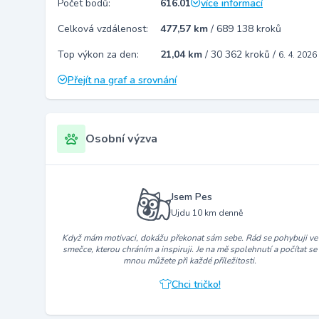
Počet bodů:
616.01
více informací
Celková vzdálenost:
477,57 km
/
689 138 kroků
Top výkon za den:
21,04 km
/
30 362 kroků
/
6. 4. 2026
Přejít na graf a srovnání
Osobní výzva
Jsem Pes
Ujdu 10 km denně
Když mám motivaci, dokážu překonat sám sebe. Rád se pohybuji ve
smečce, kterou chráním a inspiruji. Je na mě spolehnutí a počítat se
mnou můžete při každé příležitosti.
Chci tričko!