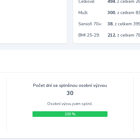
Celkově:
494.
z celkem 2
Muži:
300.
z celkem 8
Senioři 70+:
38.
z celkem 39
BMI 25-29:
212.
z celkem 7
Počet dní se splněnou osobní výzvou
30
Osobní výzvu jsem splnil.
100 %