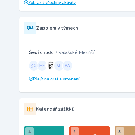
Zobrazit všechny aktivity
Zapojení v týmech
Šedí chodci
/ Valašské Meziříčí
Přejít na graf a srovnání
Kalendář zážitků
1.
2.
3.