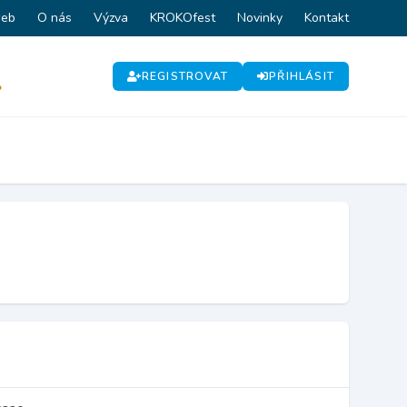
web
O nás
Výzva
KROKOfest
Novinky
Kontakt
REGISTROVAT
PŘIHLÁSIT
P