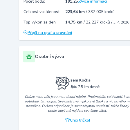
Počet bodů:
191.25
více informací
Celková vzdálenost:
223,64 km
/
337 005 kroků
Top výkon za den:
14,75 km
/
22 227 kroků
/
5. 4. 2026
Přejít na graf a srovnání
Osobní výzva
Jsem Kočka
Ujdu 7.5 km denně
Chůze nebo běh jsou mou denní náplní. Prošmejdím celé okolí, ka
potřebuji, tam dojdu. Své okolí znám jako své tlapky a nic nového m
neunikne. Ovšem odpočinek je samozřejmou součástí, takže žádný
podiv, když mě najdete se někde válet.
Chci tričko!