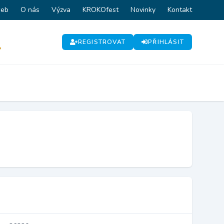
web
O nás
Výzva
KROKOfest
Novinky
Kontakt
REGISTROVAT
PŘIHLÁSIT
P