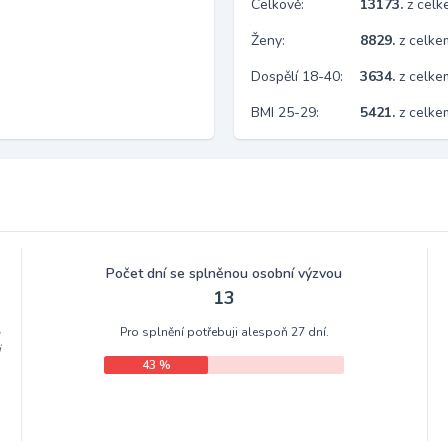
Celkově:
13173.
z cel
Ženy:
8829.
z celk
Dospělí 18-40:
3634.
z celke
BMI 25-29:
5421.
z celke
Počet dní se splněnou osobní výzvou
13
Pro splnění potřebuji alespoň 27 dní.
m
i
43 %