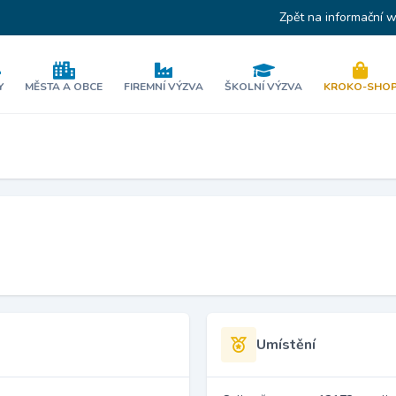
Zpět na informační 
Y
MĚSTA A OBCE
FIREMNÍ VÝZVA
ŠKOLNÍ VÝZVA
KROKO-SHO
Umístění