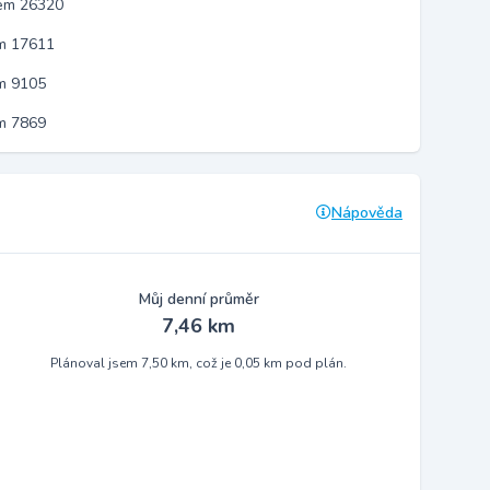
kem 26320
em 17611
m 9105
m 7869
Nápověda
Můj denní průměr
7,46 km
Plánoval jsem 7,50 km, což je 0,05 km pod plán.