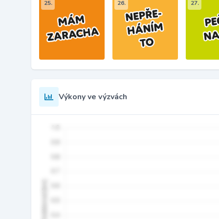
25.
26.
27.
Výkony ve výzvách