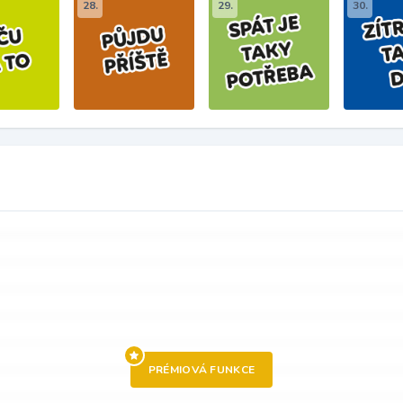
28.
29.
30.
PRÉMIOVÁ FUNKCE