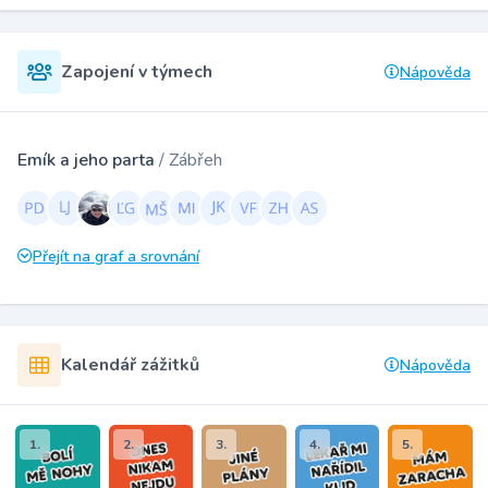
Zapojení v týmech
Nápověda
Emík a jeho parta
/ Zábřeh
Přejít na graf a srovnání
Kalendář zážitků
Nápověda
1.
2.
3.
4.
5.