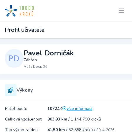
Profil uživatele
Pavel Dorničák
Zábřeh
Muž / Dospělý
Výkony
Počet bodů:
1072.14
více informací
Celková vzdálenost:
903,93 km
/
1 144 790 kroků
Top výkon za den:
41,50 km
/
52 558 kroků
/
30. 4. 2026