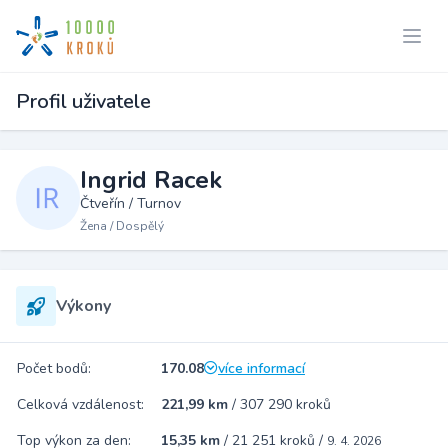
Profil uživatele
Ingrid Racek
Čtveřín / Turnov
Žena / Dospělý
Výkony
Počet bodů:
170.08
více informací
Celková vzdálenost:
221,99 km
/
307 290 kroků
Top výkon za den:
15,35 km
/
21 251 kroků
/
9. 4. 2026