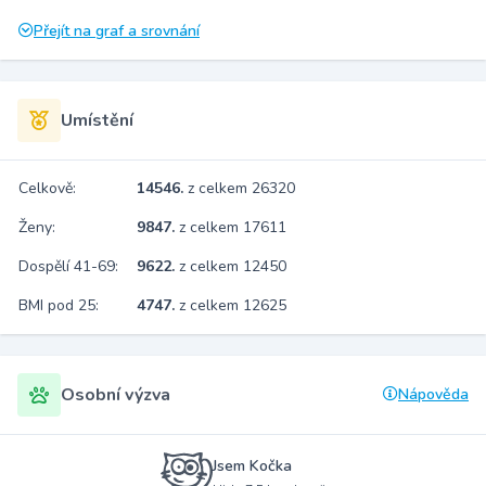
Přejít na graf a srovnání
Umístění
Celkově:
14546.
z celkem 26320
Ženy:
9847.
z celkem 17611
Dospělí 41-69:
9622.
z celkem 12450
BMI pod 25:
4747.
z celkem 12625
Osobní výzva
Nápověda
Jsem Kočka