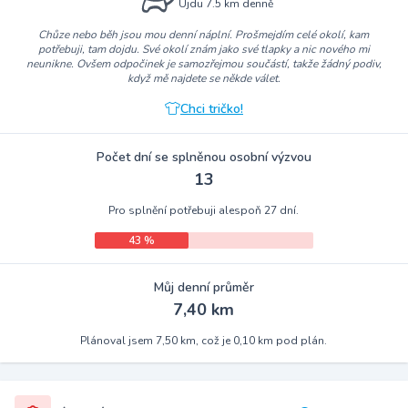
Ujdu 7.5 km denně
Chůze nebo běh jsou mou denní náplní. Prošmejdím celé okolí, kam
potřebuji, tam dojdu. Své okolí znám jako své tlapky a nic nového mi
neunikne. Ovšem odpočinek je samozřejmou součástí, takže žádný podiv,
když mě najdete se někde válet.
Chci tričko!
Počet dní se splněnou osobní výzvou
13
Pro splnění potřebuji alespoň 27 dní.
43 %
Můj denní průměr
7,40 km
Plánoval jsem 7,50 km, což je 0,10 km pod plán.