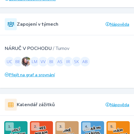
Zapojení v týmech
Nápověda
NÁRUČ V POCHODU
/ Turnov
Přejít na graf a srovnání
Kalendář zážitků
Nápověda
1.
2.
3.
4.
5.