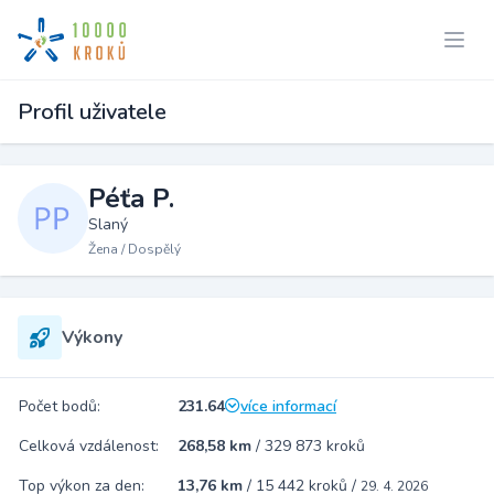
Profil uživatele
Péťa P.
Slaný
Žena / Dospělý
Výkony
Počet bodů:
231.64
více informací
Celková vzdálenost:
268,58 km
/
329 873 kroků
Top výkon za den:
13,76 km
/
15 442 kroků
/
29. 4. 2026