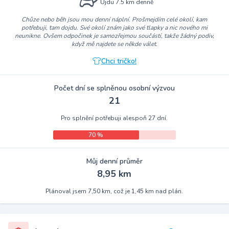
Ujdu 7.5 km denně
Chůze nebo běh jsou mou denní náplní. Prošmejdím celé okolí, kam
potřebuji, tam dojdu. Své okolí znám jako své tlapky a nic nového mi
neunikne. Ovšem odpočinek je samozřejmou součástí, takže žádný podiv,
když mě najdete se někde válet.
Chci tričko!
Počet dní se splněnou osobní výzvou
21
Pro splnění potřebuji alespoň 27 dní.
70 %
Můj denní průměr
8,95 km
Plánoval jsem 7,50 km, což je 1,45 km nad plán.