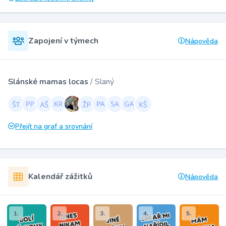
Zapojení v týmech
Nápověda
Slánské mamas locas
/ Slaný
Přejít na graf a srovnání
Kalendář zážitků
Nápověda
1.
2.
3.
4.
5.