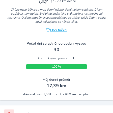
Ujdu 7.5 km denně
Chůze nebo běh jsou mou denní náplní. Prošmejdím celé okolí, kam
potřebuji, tam dojdu. Své okolí znám jako své tlapky a nic nového mi
neunikne. Ovšem odpočinek je samozřejmou součástí, takže žádný podiv,
když mě najdete se někde válet.
Chci tričko!
Počet dní se splněnou osobní výzvou
30
Osobní výzvu jsem splnil.
100 %
Můj denní průměr
17,39 km
Plánoval jsem 7,50 km, což je 9,89 km nad plán.