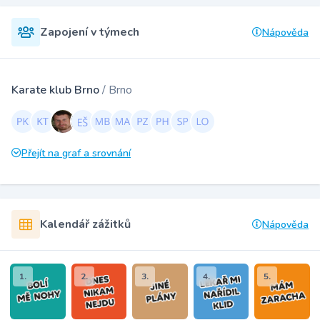
Zapojení v týmech
Nápověda
Karate klub Brno
/ Brno
Přejít na graf a srovnání
Kalendář zážitků
Nápověda
1.
2.
3.
4.
5.