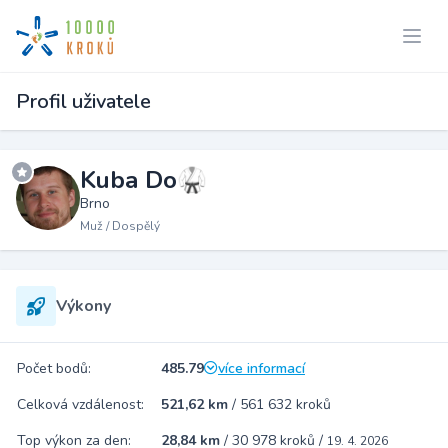
Profil uživatele
Kuba Do🥋
Brno
Muž / Dospělý
Výkony
Počet bodů:
485.79
více informací
Celková vzdálenost:
521,62 km
/
561 632 kroků
Top výkon za den:
28,84 km
/
30 978 kroků
/
19. 4. 2026