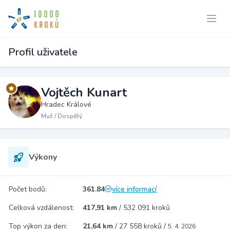
Profil uživatele
Vojtěch Kunart
Hradec Králové
Muž / Dospělý
Výkony
Počet bodů:
361.84
více informací
Celková vzdálenost:
417,91 km
/
532 091 kroků
Top výkon za den:
21,64 km
/
27 558 kroků
/
5. 4. 2026