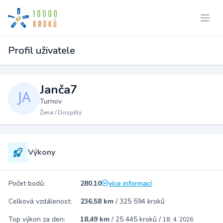
Profil uživatele
Janča7
Turnov
Žena / Dospělý
Výkony
Počet bodů:
280.10
více informací
Celková vzdálenost:
236,58 km
/
325 594 kroků
Top výkon za den:
18,49 km
/
25 445 kroků
/
18. 4. 2026