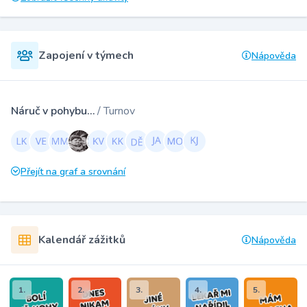
Zapojení v týmech
Nápověda
Náruč v pohybu…
/ Turnov
Přejít na graf a srovnání
Kalendář zážitků
Nápověda
1.
2.
3.
4.
5.