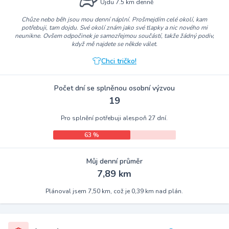
Ujdu 7.5 km denně
Chůze nebo běh jsou mou denní náplní. Prošmejdím celé okolí, kam
potřebuji, tam dojdu. Své okolí znám jako své tlapky a nic nového mi
neunikne. Ovšem odpočinek je samozřejmou součástí, takže žádný podiv,
když mě najdete se někde válet.
Chci tričko!
Počet dní se splněnou osobní výzvou
19
Pro splnění potřebuji alespoň 27 dní.
63 %
Můj denní průměr
7,89 km
Plánoval jsem 7,50 km, což je 0,39 km nad plán.