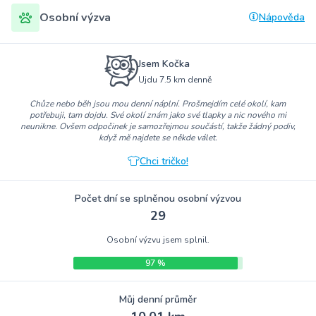
Osobní výzva
Nápověda
Jsem Kočka
Ujdu 7.5 km denně
Chůze nebo běh jsou mou denní náplní. Prošmejdím celé okolí, kam
potřebuji, tam dojdu. Své okolí znám jako své tlapky a nic nového mi
neunikne. Ovšem odpočinek je samozřejmou součástí, takže žádný podiv,
když mě najdete se někde válet.
Chci tričko!
Počet dní se splněnou osobní výzvou
29
Osobní výzvu jsem splnil.
97 %
Můj denní průměr