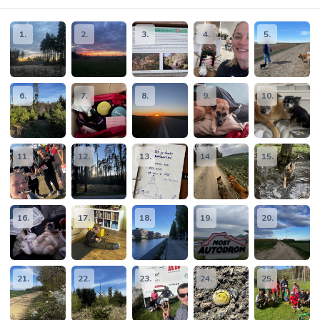
1.
2.
3.
4.
5.
6.
7.
8.
9.
10.
11.
12.
13.
14.
15.
16.
17.
18.
19.
20.
21.
22.
23.
24.
25.