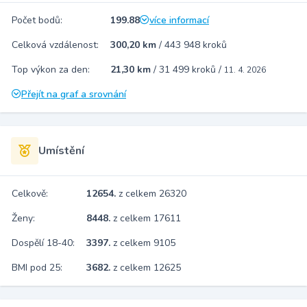
Počet bodů:
199.88
více informací
Celková vzdálenost:
300,20 km
/
443 948 kroků
Top výkon za den:
21,30 km
/
31 499 kroků
/
11. 4. 2026
Přejít na graf a srovnání
Umístění
Celkově:
12654.
z celkem 26320
Ženy:
8448.
z celkem 17611
Dospělí 18-40:
3397.
z celkem 9105
BMI pod 25:
3682.
z celkem 12625