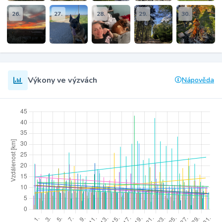
26.
27.
28.
29.
30.
Výkony ve výzvách
Nápověda