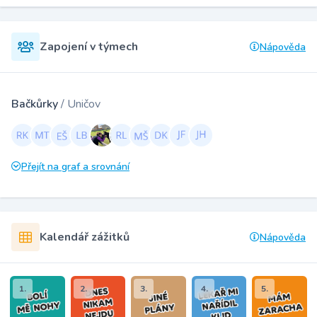
Zapojení v týmech
Nápověda
Bačkůrky
/ Uničov
Přejít na graf a srovnání
Kalendář zážitků
Nápověda
1.
2.
3.
4.
5.