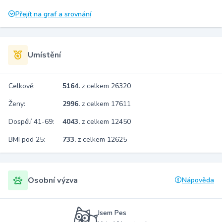
Přejít na graf a srovnání
Umístění
Celkově:
5164.
z celkem 26320
Ženy:
2996.
z celkem 17611
Dospělí 41-69:
4043.
z celkem 12450
BMI pod 25:
733.
z celkem 12625
Osobní výzva
Nápověda
Jsem Pes