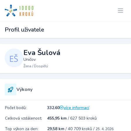
Profil uživatele
Eva Šulová
Uničov
Žena / Dospělý
Výkony
Počet bodů:
332.60
více informací
Celková vzdálenost:
455,95 km
/
627 503 kroků
Top výkon za den:
29,58 km
/
40 709 kroků
/
25. 4. 2026