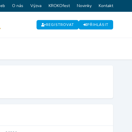
web
O nás
Výzva
KROKOfest
Novinky
Kontakt
REGISTROVAT
PŘIHLÁSIT
P