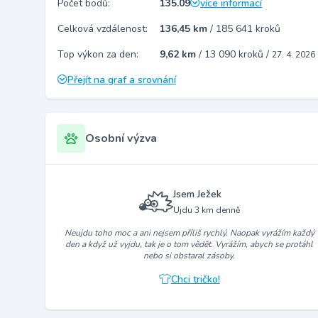
Počet bodů:
135.09
více informací
Celková vzdálenost:
136,45 km
/
185 641 kroků
Top výkon za den:
9,62 km
/
13 090 kroků
/
27. 4. 2026
Přejít na graf a srovnání
Osobní výzva
Jsem Ježek
Ujdu 3 km denně
Neujdu toho moc a ani nejsem příliš rychlý. Naopak vyrážím každý
den a když už vyjdu, tak je o tom vědět. Vyrážím, abych se protáhl
nebo si obstaral zásoby.
Chci tričko!