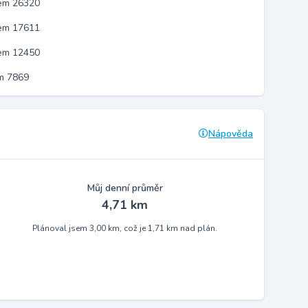
kem 26320
kem 17611
kem 12450
m 7869
Nápověda
Můj denní průměr
4,71 km
Plánoval jsem 3,00 km, což je 1,71 km nad plán.