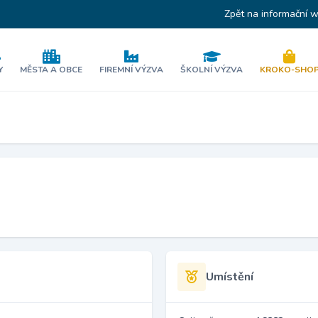
Zpět na informační 
Y
MĚSTA A OBCE
FIREMNÍ VÝZVA
ŠKOLNÍ VÝZVA
KROKO-SHO
á
Umístění