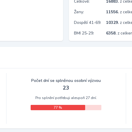
Celkově:
16883.
z cel
Ženy:
11556.
z cel
Dospělí 41-69:
10329.
z cel
BMI 25-29:
6358.
z celke
Počet dní se splněnou osobní výzvou
23
Pro splnění potřebuji alespoň 27 dní.
77 %