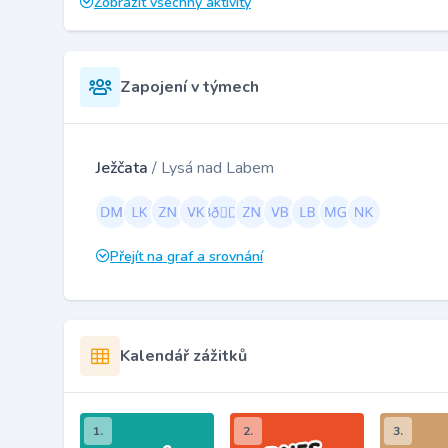
Zobrazit všechny aktivity
Zapojení v týmech
Ježčata
/ Lysá nad Labem
Přejít na graf a srovnání
Kalendář zážitků
1.
2.
3.