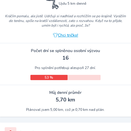
Ujdu 5 km denně
Kráčím pomalu, ale jistě. Udržuji si nadhled a rozhlížím se po krajině. Vyrážím
do terénu, spíše na kratší vzdálenosti, zato s rozvahou. Když na to přijde,
umím být i rychlá, ale proč, že?
Chci tričko!
Počet dní se splněnou osobní výzvou
16
Pro splnění potřebuji alespoň 27 dní.
53 %
Můj denní průměr
5,70 km
Plánoval jsem 5,00 km, což je 0,70 km nad plán.