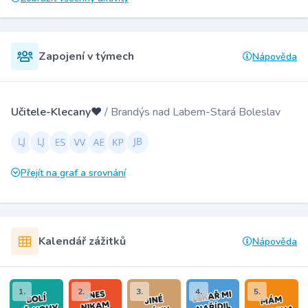
Zapojení v týmech
Nápověda
Učitele-Klecany♥️
/ Brandýs nad Labem-Stará Boleslav
Přejít na graf a srovnání
Kalendář zážitků
Nápověda
1.
2.
3.
4.
5.