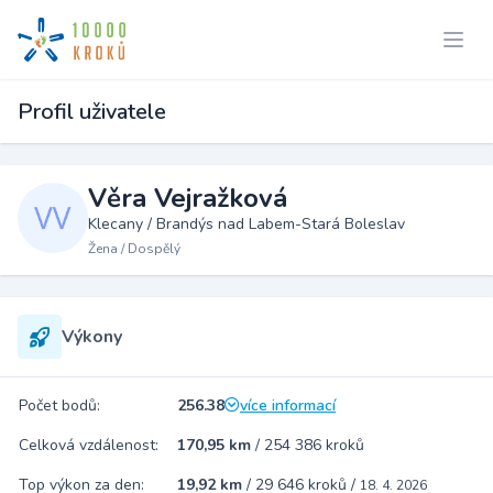
Profil uživatele
Věra Vejražková
Klecany / Brandýs nad Labem-Stará Boleslav
Žena / Dospělý
Výkony
Počet bodů:
256.38
více informací
Celková vzdálenost:
170,95 km
/
254 386 kroků
Top výkon za den:
19,92 km
/
29 646 kroků
/
18. 4. 2026