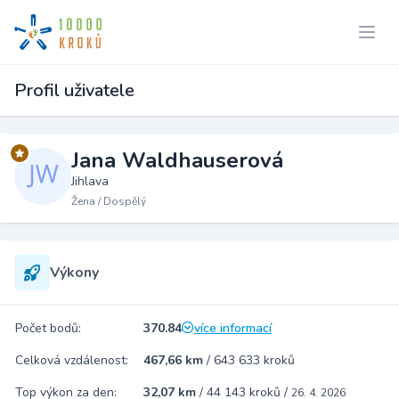
Profil uživatele
Jana Waldhauserová
Jihlava
Žena / Dospělý
Výkony
Počet bodů:
370.84
více informací
Celková vzdálenost:
467,66 km
/
643 633 kroků
Top výkon za den:
32,07 km
/
44 143 kroků
/
26. 4. 2026