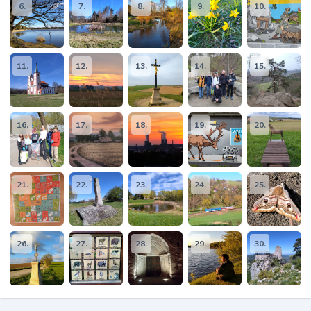
6.
7.
8.
9.
10.
11.
12.
13.
14.
15.
16.
17.
18.
19.
20.
21.
22.
23.
24.
25.
26.
27.
28.
29.
30.