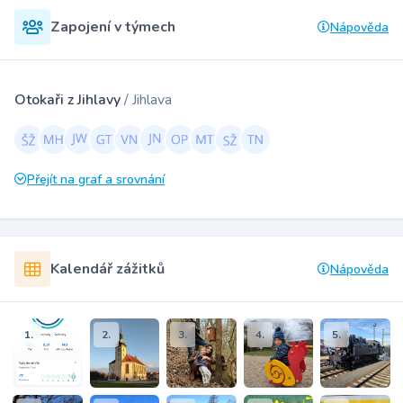
Zapojení v týmech
Nápověda
Otokaři z Jihlavy
/ Jihlava
Přejít na graf a srovnání
Kalendář zážitků
Nápověda
1.
2.
3.
4.
5.