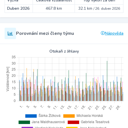
Výzva
Celková vzdálenost
Top výkon za den
Duben 2026
467.8 km
32.1 km
/
26. duben 2026
Porovnání mezi členy týmu
Nápověda
Otokaři z Jihlavy