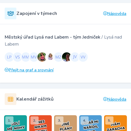
Zapojení v týmech
Nápověda
Městský úřad Lysá nad Labem - tým Jedniček
/ Lysá nad
Labem
Přejít na graf a srovnání
Kalendář zážitků
Nápověda
1.
2.
3.
4.
5.