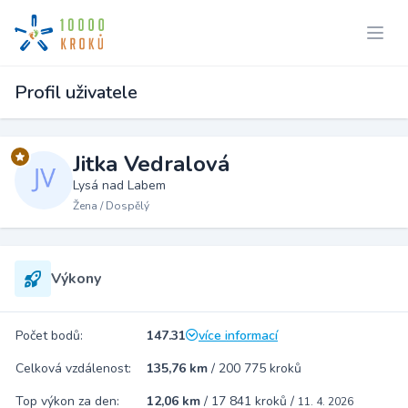
Profil uživatele
Jitka Vedralová
Lysá nad Labem
Žena / Dospělý
Výkony
Počet bodů:
147.31
více informací
Celková vzdálenost:
135,76 km
/
200 775 kroků
Top výkon za den:
12,06 km
/
17 841 kroků
/
11. 4. 2026