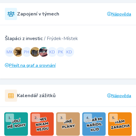
Zapojení v týmech
Nápověda
Šlapáci z investic
/ Frýdek-Místek
Přejít na graf a srovnání
Kalendář zážitků
Nápověda
1.
2.
3.
4.
5.