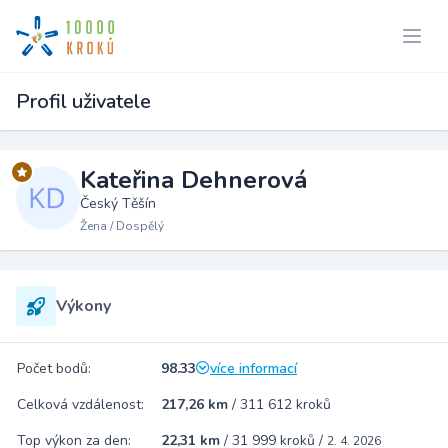
Profil uživatele
Kateřina Dehnerová
Český Těšín
Žena / Dospělý
Výkony
Počet bodů:
98.33
více informací
Celková vzdálenost:
217,26 km
/
311 612 kroků
Top výkon za den:
22,31 km
/
31 999 kroků
/
2. 4. 2026