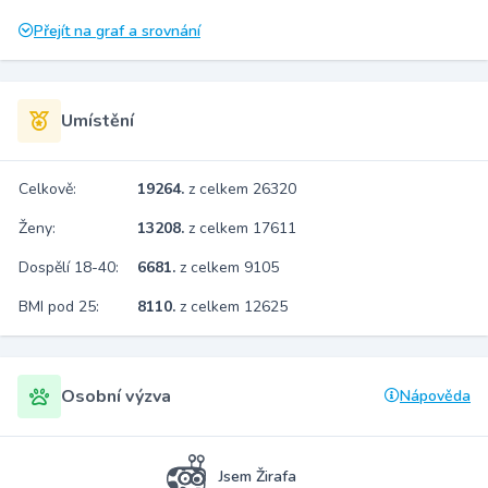
Přejít na graf a srovnání
Umístění
Celkově:
19264.
z celkem 26320
Ženy:
13208.
z celkem 17611
Dospělí 18-40:
6681.
z celkem 9105
BMI pod 25:
8110.
z celkem 12625
Osobní výzva
Nápověda
Jsem Žirafa