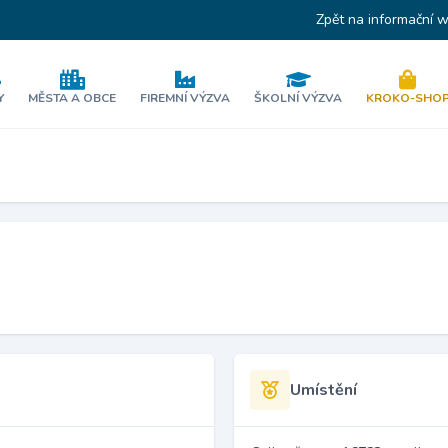
Zpět na informační 
Y
MĚSTA A OBCE
FIREMNÍ VÝZVA
ŠKOLNÍ VÝZVA
KROKO-SHO
Umístění