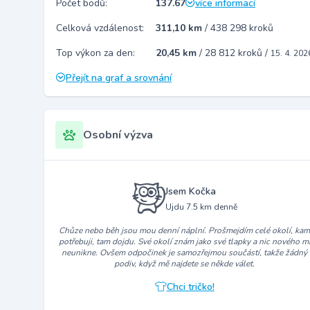
Počet bodů:
137.67
více informací
Celková vzdálenost:
311,10 km
/
438 298 kroků
Top výkon za den:
20,45 km
/
28 812 kroků
/
15. 4. 202
Přejít na graf a srovnání
Osobní výzva
Jsem Kočka
Ujdu 7.5 km denně
Chůze nebo běh jsou mou denní náplní. Prošmejdím celé okolí, ka
potřebuji, tam dojdu. Své okolí znám jako své tlapky a nic nového m
neunikne. Ovšem odpočinek je samozřejmou součástí, takže žádný
podiv, když mě najdete se někde válet.
Chci tričko!