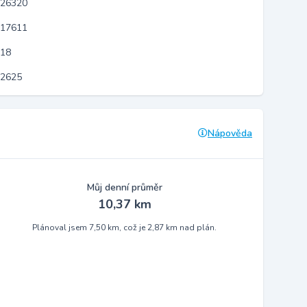
 26320
 17611
818
12625
Nápověda
Můj denní průměr
10,37 km
Plánoval jsem 7,50 km, což je 2,87 km nad plán.