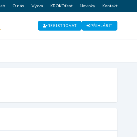
web
O nás
Výzva
KROKOfest
Novinky
Kontakt
REGISTROVAT
PŘIHLÁSIT
P