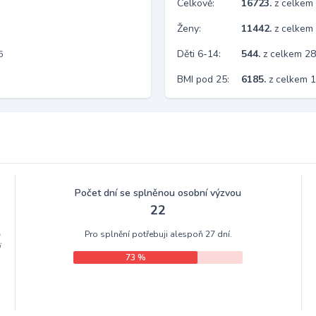
Celkově:
16723.
z celkem
Ženy:
11442.
z celkem
Děti 6-14:
544.
z celkem 2
6
BMI pod 25:
6185.
z celkem 
Počet dní se splněnou osobní výzvou
22
Pro splnění potřebuji alespoň 27 dní.
m
i
73 %