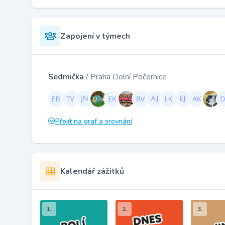
Zapojení v týmech
Sedmička
/ Praha Dolní Počernice
Přejít na graf a srovnání
Kalendář zážitků
1.
2.
3.