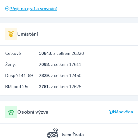
Přejít na graf a srovnání
Umístění
Celkově:
10843.
z celkem 26320
Ženy:
7098.
z celkem 17611
Dospělí 41-69:
7829.
z celkem 12450
BMI pod 25:
2761.
z celkem 12625
Osobní výzva
Nápověda
Jsem Žirafa