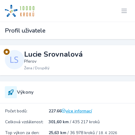
Profil uživatele
Lucie Srovnalová
Přerov
Žena / Dospělý
Výkony
Počet bodů:
227.66
více informací
Celková vzdálenost:
301,60 km
/
435 217 kroků
Top výkon za den:
25,63 km
/
36 978 kroků
/
18. 4. 2026