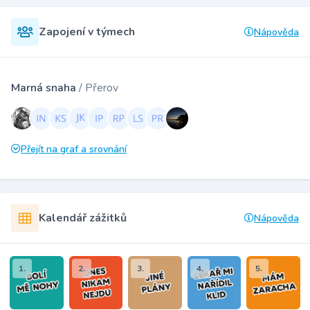
Zapojení v týmech
Nápověda
Marná snaha
/ Přerov
Přejít na graf a srovnání
Kalendář zážitků
Nápověda
1.
2.
3.
4.
5.