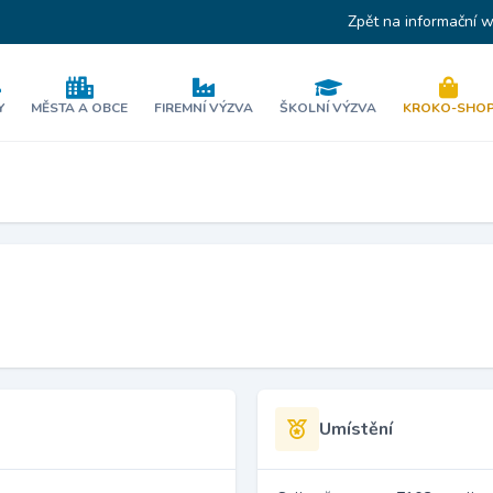
Zpět na informační 
Y
MĚSTA A OBCE
FIREMNÍ VÝZVA
ŠKOLNÍ VÝZVA
KROKO-SHO
Umístění