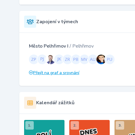
Zapojení v týmech
Město Pelhřimov I
/ Pelhřimov
Přejít na graf a srovnání
Kalendář zážitků
1.
2.
3.