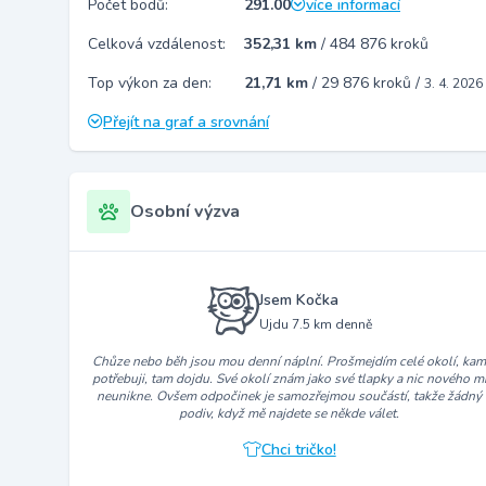
Počet bodů:
291.00
více informací
Celková vzdálenost:
352,31 km
/
484 876 kroků
Top výkon za den:
21,71 km
/
29 876 kroků
/
3. 4. 2026
Přejít na graf a srovnání
Osobní výzva
Jsem Kočka
Ujdu 7.5 km denně
Chůze nebo běh jsou mou denní náplní. Prošmejdím celé okolí, ka
potřebuji, tam dojdu. Své okolí znám jako své tlapky a nic nového m
neunikne. Ovšem odpočinek je samozřejmou součástí, takže žádný
podiv, když mě najdete se někde válet.
Chci tričko!