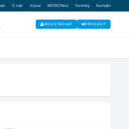
web
O nás
Výzva
KROKOfest
Novinky
Kontakt
REGISTROVAT
PŘIHLÁSIT
P