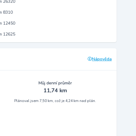
em 26320
m 8310
em 12450
em 12625
Nápověda
Můj denní průměr
11,74 km
Plánoval jsem 7,50 km, což je 4,24 km nad plán.