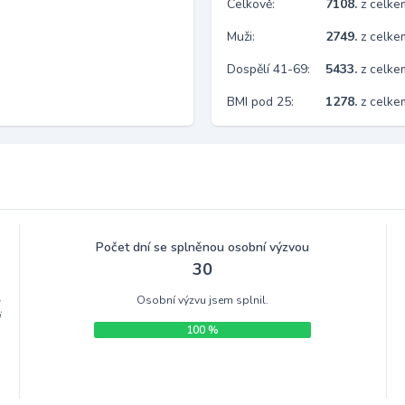
Celkově:
7108.
z celk
Muži:
2749.
z celke
Dospělí 41-69:
5433.
z celk
BMI pod 25:
1278.
z celk
Počet dní se splněnou osobní výzvou
30
Osobní výzvu jsem splnil.
m
i
100 %