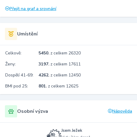
Přejít na graf a srovnání
Umístění
Celkově:
5450.
z celkem 26320
Ženy:
3197.
z celkem 17611
Dospělí 41-69:
4262.
z celkem 12450
BMI pod 25:
801.
z celkem 12625
Osobní výzva
Nápověda
Jsem Ježek