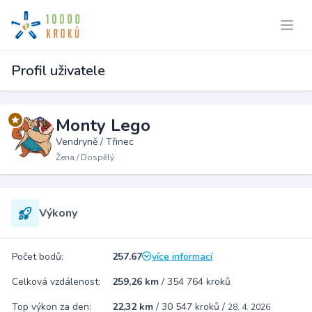
Profil uživatele
Monty Lego
Vendryně / Třinec
Žena / Dospělý
Výkony
Počet bodů:
257.67
více informací
Celková vzdálenost:
259,26 km
/
354 764 kroků
Top výkon za den:
22,32 km
/
30 547 kroků
/
28. 4. 2026