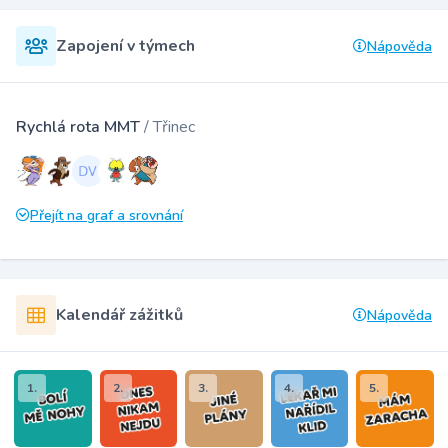
Zapojení v týmech
Nápověda
Rychlá rota MMT
/ Třinec
Přejít na graf a srovnání
Kalendář zážitků
Nápověda
1.
2.
3.
4.
5.