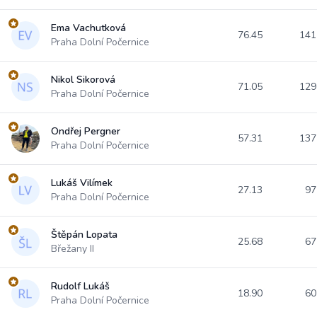
Ema Vachutková
76.45
141
Praha Dolní Počernice
Nikol Sikorová
71.05
129
Praha Dolní Počernice
Ondřej Pergner
57.31
137
Praha Dolní Počernice
Lukáš Vilímek
27.13
97
Praha Dolní Počernice
Štěpán Lopata
25.68
67
Břežany II
Rudolf Lukáš
18.90
60
Praha Dolní Počernice