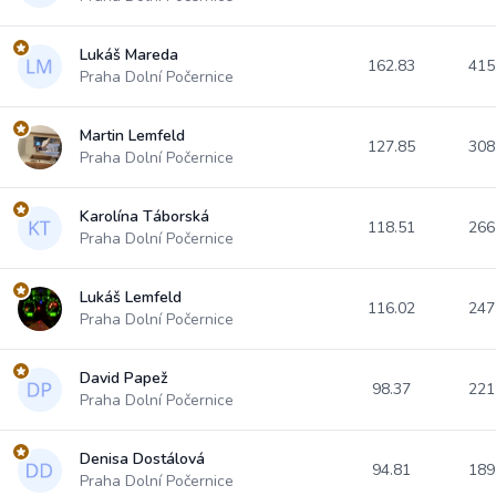
Lukáš Mareda
162.83
415
Praha Dolní Počernice
Martin Lemfeld
127.85
308
Praha Dolní Počernice
Karolína Táborská
118.51
266
Praha Dolní Počernice
Lukáš Lemfeld
116.02
247
Praha Dolní Počernice
David Papež
98.37
221
Praha Dolní Počernice
Denisa Dostálová
94.81
189
Praha Dolní Počernice