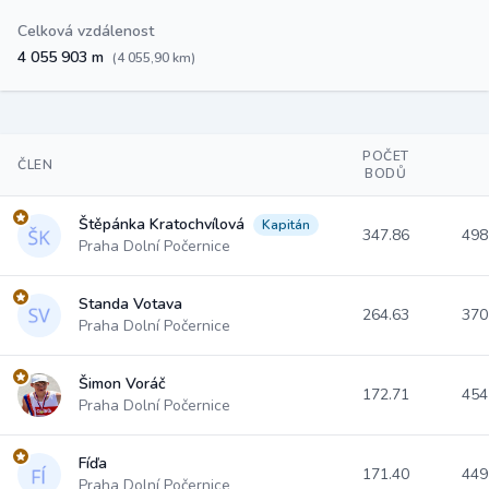
Celková vzdálenost
4 055 903 m
(4 055,90 km)
POČET
ČLEN
BODŮ
Štěpánka Kratochvílová
Kapitán
347.86
498
Praha Dolní Počernice
Standa Votava
264.63
370
Praha Dolní Počernice
Šimon Voráč
172.71
454
Praha Dolní Počernice
Fíďa
171.40
449
Praha Dolní Počernice