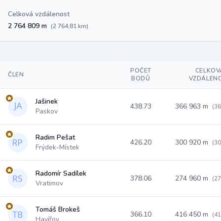
Celková vzdálenost
2 764 809 m
(2 764,81 km)
POČET
CELKOV
ČLEN
BODŮ
VZDÁLEN
Jašinek
438.73
366 963 m
(36
Paskov
Radim Pešat
426.20
300 920 m
(30
Frýdek-Místek
Radomír Sadílek
378.06
274 960 m
(27
Vratimov
Tomáš Brokeš
366.10
416 450 m
(41
Havířov