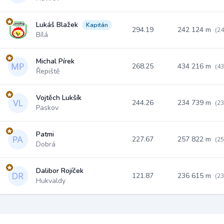
Lukáš Blažek
Kapitán
294.19
242 124 m
(24
Bílá
Michal Pírek
268.25
434 216 m
(43
Řepiště
Vojtěch Lukšík
244.26
234 739 m
(23
Paskov
Patmi
227.67
257 822 m
(25
Dobrá
Dalibor Rojíček
121.87
236 615 m
(23
Hukvaldy