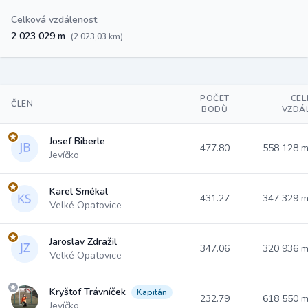
Celková vzdálenost
2 023 029 m
(2 023,03 km)
POČET
CE
ČLEN
BODŮ
VZDÁ
Josef Biberle
477.80
558 128 
Jevíčko
Karel Smékal
431.27
347 329 
Velké Opatovice
Jaroslav Zdražil
347.06
320 936 
Velké Opatovice
Kryštof Trávníček
Kapitán
232.79
618 550 
Jevíčko