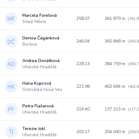
Marcela Foretová
258.07
361 879 m
(361,8
Staré Město
Denisa Čagánková
246.04
360 848 m
(360,8
Boršice
Andrea Donátková
228.13
384 759 m
(384,7
Uherské Hradiště
Hana Kupcová
223.98
462 694 m
(462,6
Ostrožská Nová Ves
Petra Flašarová
214.40
137 213 m
(137,2
Uherské Hradiště
Terezie Jokl
203.17
204 040 m
(204,0
Uherské Hradiště