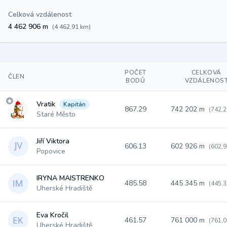
Celková vzdálenost
4 462 906 m
(4 462,91 km)
POČET
CELKOVÁ
ČLEN
BODŮ
VZDÁLENOS
Vratik
Kapitán
867.29
742 202 m
(742,2
Staré Město
Jiří Viktora
606.13
602 926 m
(602,9
Popovice
IRYNA MAISTRENKO
485.58
445 345 m
(445,3
Uherské Hradiště
Eva Kročil
461.57
761 000 m
(761,0
Uherské Hradiště