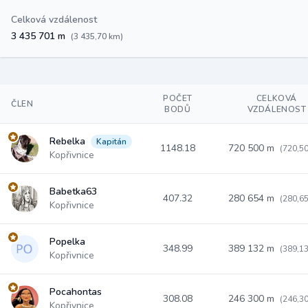
Celková vzdálenost
3 435 701 m
(3 435,70 km)
POČET
CELKOVÁ
ČLEN
BODŮ
VZDÁLENOST
Rebelka
Kapitán
1148.18
720 500 m
(720,5
Kopřivnice
Babetka63
407.32
280 654 m
(280,6
Kopřivnice
Popelka
348.99
389 132 m
(389,1
Kopřivnice
Pocahontas
308.08
246 300 m
(246,3
Kopřivnice