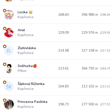
Locika 👑
268.40
396 986 m
(396,9
Kopřivnice
Ariel
229.09
229 576 m
(229,5
Kopřivnice
Zlatovláska
214.58
317 158 m
(317,1
Kopřivnice
Sněhurka🍎
213.61
364 793 m
(364,7
Příbor
Šípková Růženka
204.83
213 102 m
(213,1
Kopřivnice
Princezna Pavlínka
196.73
277 500 m
(277,5
Kopřivnice