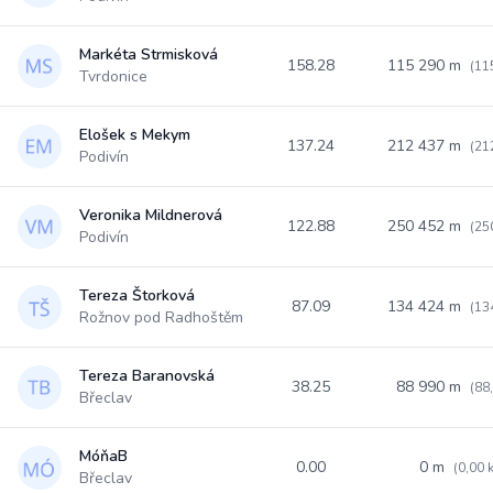
Markéta Strmisková
158.28
115 290 m
(11
Tvrdonice
Elošek s Mekym
137.24
212 437 m
(21
Podivín
Veronika Mildnerová
122.88
250 452 m
(25
Podivín
Tereza Štorková
87.09
134 424 m
(13
Rožnov pod Radhoštěm
Tereza Baranovská
38.25
88 990 m
(88
Břeclav
MóňaB
0.00
0 m
(0,00 
Břeclav