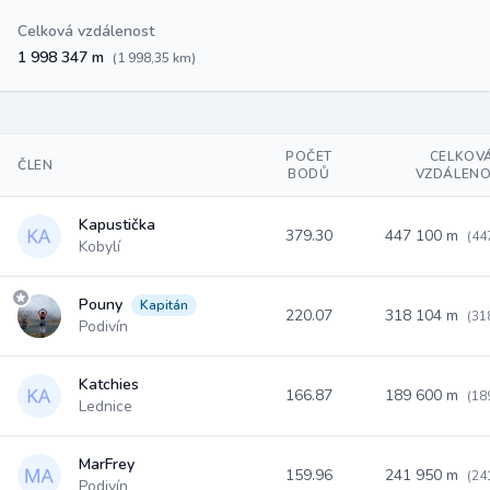
Celková vzdálenost
1 998 347 m
(1 998,35 km)
POČET
CELKOV
ČLEN
BODŮ
VZDÁLEN
Kapustička
379.30
447 100 m
(44
Kobylí
Pouny
Kapitán
220.07
318 104 m
(31
Podivín
Katchies
166.87
189 600 m
(18
Lednice
MarFrey
159.96
241 950 m
(24
Podivín