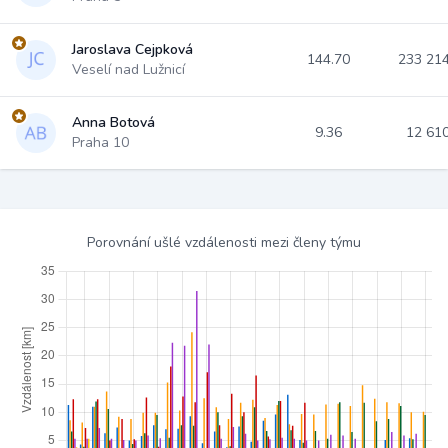
Jaroslava Cejpková
144.70
233 21
Veselí nad Lužnicí
Anna Botová
9.36
12 61
Praha 10
Porovnání ušlé vzdálenosti mezi členy týmu