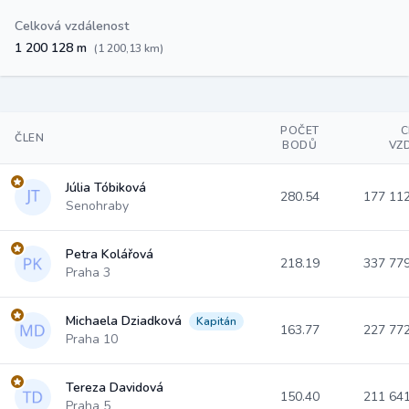
Celková vzdálenost
1 200 128 m
(1 200,13 km)
POČET
C
ČLEN
BODŮ
VZ
Júlia Tóbiková
280.54
177 11
Senohraby
Petra Kolářová
218.19
337 77
Praha 3
Michaela Dziadková
Kapitán
163.77
227 77
Praha 10
Tereza Davidová
150.40
211 64
Praha 5