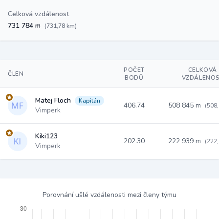
Celková vzdálenost
731 784 m
(731,78 km)
POČET
CELKOVÁ
ČLEN
BODŮ
VZDÁLENO
Matej Floch
Kapitán
406.74
508 845 m
(508
Vimperk
Kiki123
202.30
222 939 m
(222
Vimperk
Porovnání ušlé vzdálenosti mezi členy týmu