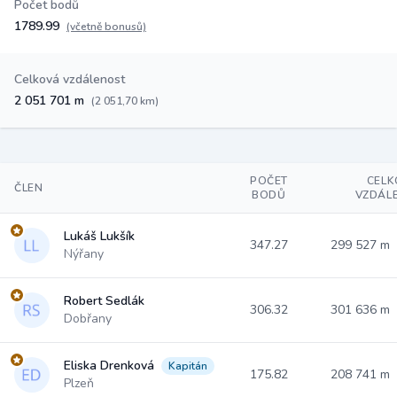
Počet bodů
1789.99
(včetně bonusů)
Celková vzdálenost
2 051 701 m
(2 051,70 km)
POČET
CELK
ČLEN
BODŮ
VZDÁL
Lukáš Lukšík
347.27
299 527 m
Nýřany
Robert Sedlák
306.32
301 636 m
Dobřany
Eliska Drenková
Kapitán
175.82
208 741 m
Plzeň