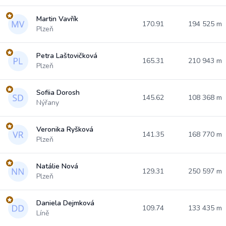
Martin Vavřík
170.91
194 525 m
Plzeň
Petra Laštovičková
165.31
210 943 m
Plzeň
Sofiia Dorosh
145.62
108 368 m
Nýřany
Veronika Ryšková
141.35
168 770 m
Plzeň
Natálie Nová
129.31
250 597 m
Plzeň
Daniela Dejmková
109.74
133 435 m
Líně