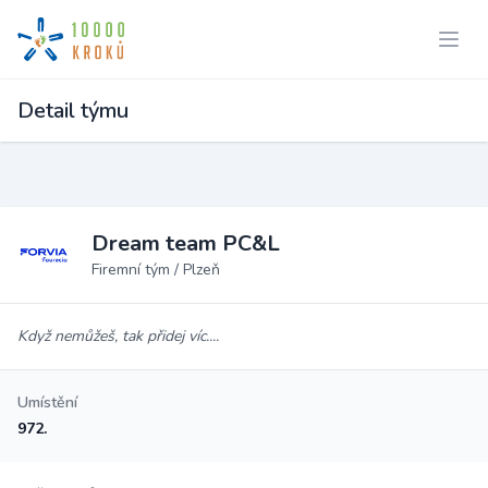
Detail týmu
Dream team PC&L
Firemní tým / Plzeň
Když nemůžeš, tak přidej víc....
Umístění
972.