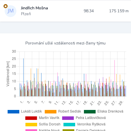
Jindřich Mošna
98.34
175 159 m
Plzeň
Porovnání ušlé vzdálenosti mezi členy týmu