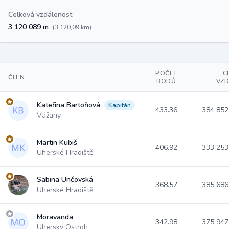
Celková vzdálenost
3 120 089 m
(3 120,09 km)
POČET
C
ČLEN
BODŮ
VZ
Kateřina Bartoňová
Kapitán
433.36
384 85
Vážany
Martin Kubiš
406.92
333 25
Uherské Hradiště
Sabina Unčovská
368.57
385 68
Uherské Hradiště
Moravanda
342.98
375 94
Uherský Ostroh