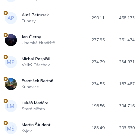
Aleš Petrusek
290.11
458 17
Tupesy
Jan Čierny
277.95
251 47
Uherské Hradiště
Michal Pospíšil
274.79
234 97
Velký Ořechov
František Bartoň
234.55
187 48
Kunovice
Lukáš Maděra
198.56
304 71
Staré Město
Martin Študent
183.49
203 53
Kyjov