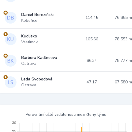
Daniel Bereziński
114.45
76 855 
Kobeřice
Kudlisko
105.66
78 553 
Vratimov
Barbora Kadlecová
86.34
78 777 
Ostrava
Lada Svobodová
47.17
67 580 
Ostrava
Porovnání ušlé vzdálenosti mezi členy týmu