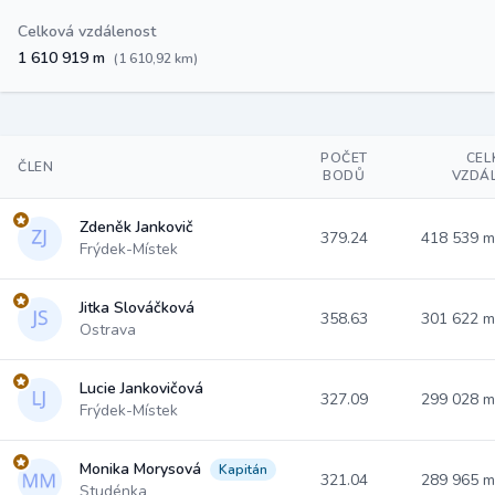
Celková vzdálenost
1 610 919 m
(1 610,92 km)
POČET
CEL
ČLEN
BODŮ
VZDÁ
Zdeněk Jankovič
379.24
418 539 
Frýdek-Místek
Jitka Slováčková
358.63
301 622 
Ostrava
Lucie Jankovičová
327.09
299 028 
Frýdek-Místek
Monika Morysová
Kapitán
321.04
289 965 
Studénka