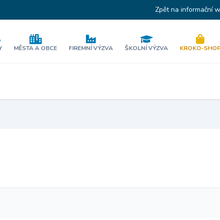
Zpět na informační 
Y
MĚSTA A OBCE
FIREMNÍ VÝZVA
ŠKOLNÍ VÝZVA
KROKO-SHO