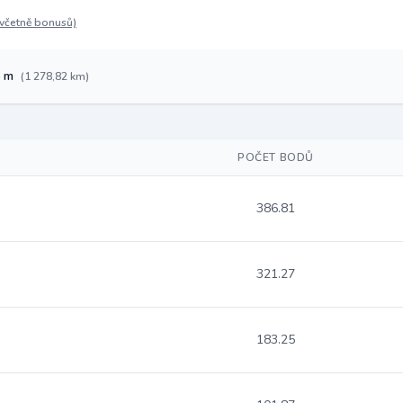
(včetně bonusů)
6 m
(1 278,82 km)
POČET BODŮ
386.81
321.27
183.25