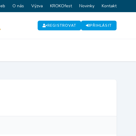
web
O nás
Výzva
KROKOfest
Novinky
Kontakt
REGISTROVAT
PŘIHLÁSIT
P