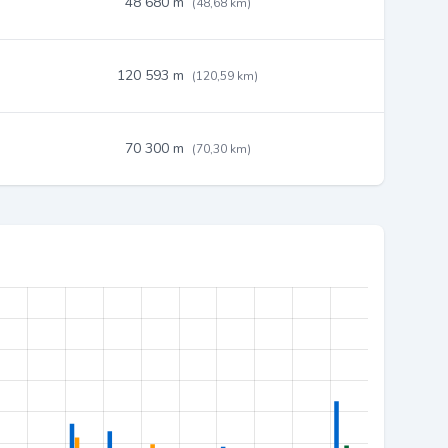
48 680 m
(48,68 km)
120 593 m
(120,59 km)
70 300 m
(70,30 km)