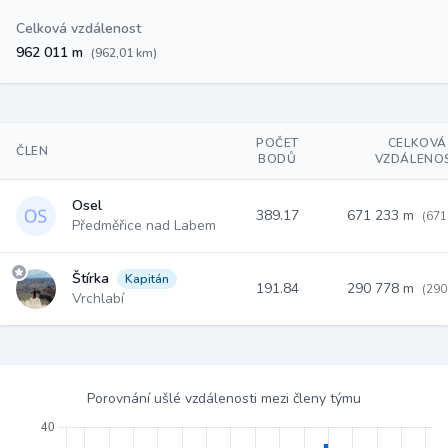
Celková vzdálenost
962 011 m
(962,01 km)
POČET
CELKOVÁ
ČLEN
BODŮ
VZDÁLENO
Osel
389.17
671 233 m
(671
Předměřice nad Labem
Štírka
Kapitán
191.84
290 778 m
(290
Vrchlabí
Porovnání ušlé vzdálenosti mezi členy týmu