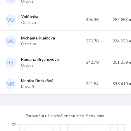
Orlová
Volňaska
304.36
287 663
Ostrava
Michaela Kleinová
270.78
234 223
Ostrava
Romana Brychcyová
242.79
201 259
Orlová
Monika Rozkošná
221.54
335 410
Kravaře
Porovnání ušlé vzdálenosti mezi členy týmu