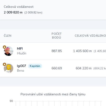
Celková vzdálenost
2 009 820 m
(2 009,82 km)
POČET
ČLEN
CELKOVÁ VZDÁLEN
BODŮ
MIFI
887.85
1 405 600 m
(1 405,6
Hlučín
Igi007
Kapitán
660.69
604 220 m
(604,22 
Brno
Porovnání ušlé vzdálenosti mezi členy týmu