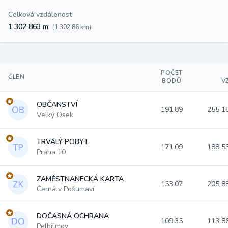
Celková vzdálenost
1 302 863 m
(1 302,86 km)
POČET
ČLEN
BODŮ
V
OBČANSTVÍ
191.89
255 1
Velký Osek
TRVALÝ POBYT
171.09
188 5
Praha 10
ZAMĚSTNANECKÁ KARTA
153.07
205 8
Černá v Pošumaví
DOČASNÁ OCHRANA
109.35
113 8
Pelhřimov