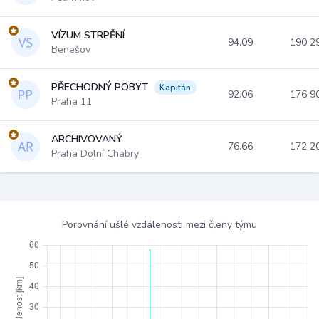
VÍZUM STRPĚNÍ
94.09
190 2
Benešov
PŘECHODNÝ POBYT
Kapitán
92.06
176 9
Praha 11
ARCHIVOVANÝ
76.66
172 2
Praha Dolní Chabry
Porovnání ušlé vzdálenosti mezi členy týmu