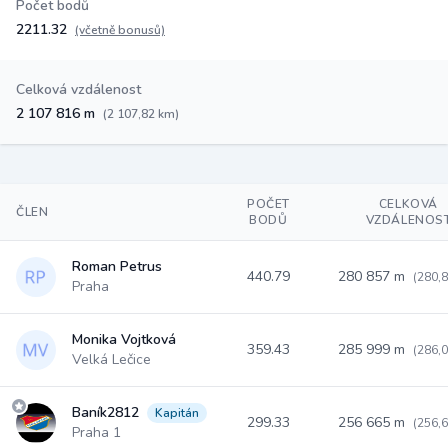
Počet bodů
2211.32
(včetně bonusů)
Celková vzdálenost
2 107 816 m
(2 107,82 km)
POČET
CELKOVÁ
ČLEN
BODŮ
VZDÁLENOS
Roman Petrus
440.79
280 857 m
(280,
Praha
Monika Vojtková
359.43
285 999 m
(286,
Velká Lečice
Baník2812
Kapitán
299.33
256 665 m
(256,
Praha 1