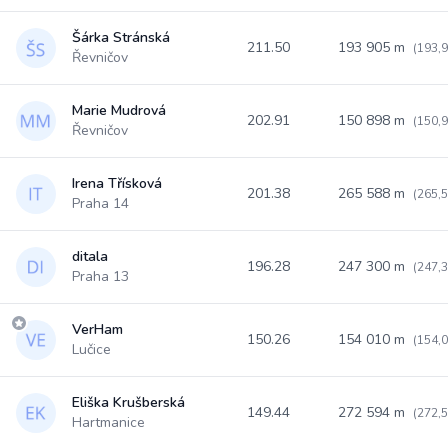
Šárka Stránská
211.50
193 905 m
(193,
Řevničov
Marie Mudrová
202.91
150 898 m
(150,
Řevničov
Irena Třísková
201.38
265 588 m
(265,
Praha 14
ditala
196.28
247 300 m
(247,
Praha 13
VerHam
150.26
154 010 m
(154,
Lučice
Eliška Krušberská
149.44
272 594 m
(272,
Hartmanice