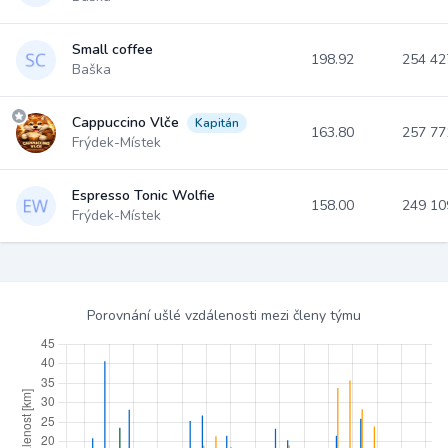
Small coffee
198.92
254 4
Baška
Cappuccino Vlče
Kapitán
163.80
257 7
Frýdek-Místek
Espresso Tonic Wolfie
158.00
249 1
Frýdek-Místek
Porovnání ušlé vzdálenosti mezi členy týmu