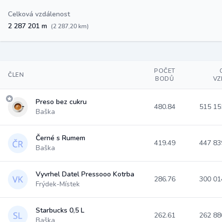
Celková vzdálenost
2 287 201 m
(2 287,20 km)
POČET
ČLEN
BODŮ
VZ
Preso bez cukru
480.84
515 1
Baška
Černé s Rumem
419.49
447 8
Baška
Vyvrhel Datel Pressooo Kotrba
286.76
300 0
Frýdek-Místek
Starbucks 0,5 L
262.61
262 8
Baška