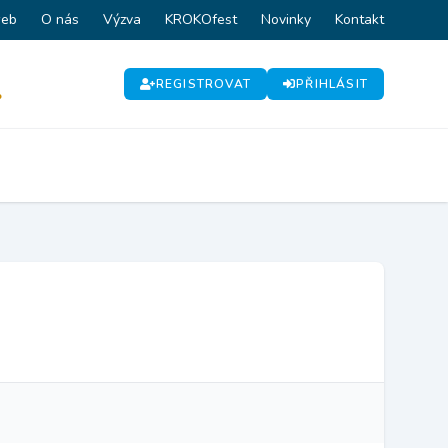
web
O nás
Výzva
KROKOfest
Novinky
Kontakt
REGISTROVAT
PŘIHLÁSIT
P