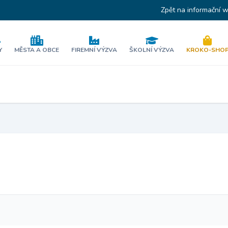
Zpět na informační 
Y
MĚSTA A OBCE
FIREMNÍ VÝZVA
ŠKOLNÍ VÝZVA
KROKO-SHO