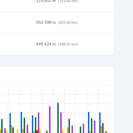
319 402 m
(319,40 km)
553 598 m
(553,60 km)
448 424 m
(448,42 km)