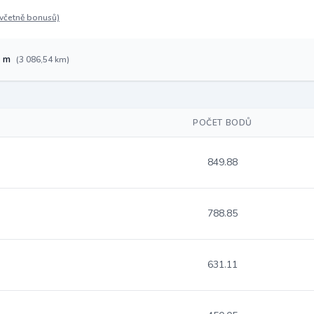
(včetně bonusů)
3 m
(3 086,54 km)
POČET BODŮ
849.88
788.85
631.11