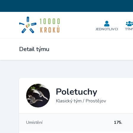
JEDNOTLIVCI
TÝM
Detail týmu
Poletuchy
Klasický tým / Prostějov
Umístění
175.