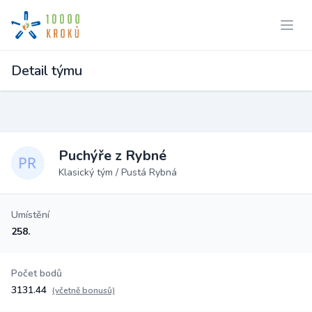
Detail týmu
Puchýře z Rybné
Klasický tým / Pustá Rybná
Umístění
258.
Počet bodů
3131.44
(včetně bonusů)