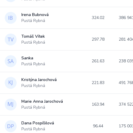
Irena Bubnová
324.02
386 94
Pustá Rybná
Tomáš Vítek
297.78
281 40
Pustá Rybná
Sanka
261.63
238 03
Pustá Rybná
Kristýna Jarochová
221.83
491 76
Pustá Rybná
Marie Anna Jarochová
163.94
374 52
Pustá Rybná
Dana Pospíšilová
96.44
175 00
Pustá Rybná