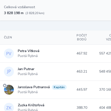
Celková vzdálenost
3 828 198 m
(3 828,20 km)
POČET
ČLEN
BODŮ
VZ
Petra Vítková
467.92
557 42
Pustá Rybná
Jan Putnar
463.21
548 45
Pustá Rybná
Jaroslava Putnarová
Kapitán
445.97
370 16
Pustá Rybná
Zuzka Krištofová
388.70
404 48
Pustá Rybná