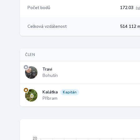
Počet bodů
172.03
(v
Celková vzdálenost
514 112 
ČLEN
Travi
Bohutín
Kalátka
Kapitán
Příbram