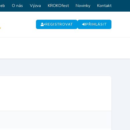
web
O nás
Výzva
KROKOfest
Novinky
Kontakt
REGISTROVAT
PŘIHLÁSIT
P