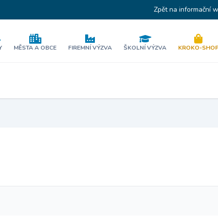
Zpět na informační 
Y
MĚSTA A OBCE
FIREMNÍ VÝZVA
ŠKOLNÍ VÝZVA
KROKO-SHO