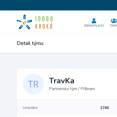
JEDNOTLIVCI
TÝM
Detail týmu
TravKa
Partnerský tým / Příbram
Umístění
1740.