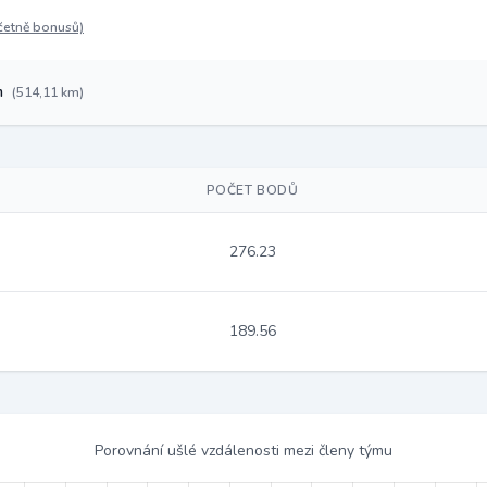
četně bonusů)
m
(514,11 km)
POČET BODŮ
276.23
189.56
Porovnání ušlé vzdálenosti mezi členy týmu