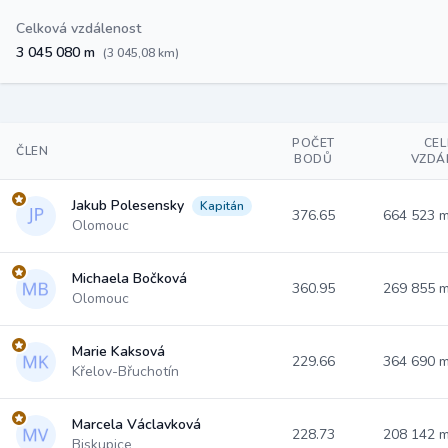
Celková vzdálenost
3 045 080 m
(3 045,08 km)
POČET
CE
ČLEN
BODŮ
VZDÁ
Jakub Polesensky
Kapitán
376.65
664 523 
Olomouc
Michaela Bočková
360.95
269 855 
Olomouc
Marie Kaksová
229.66
364 690 
Křelov-Břuchotín
Marcela Václavková
228.73
208 142 
Biskupice