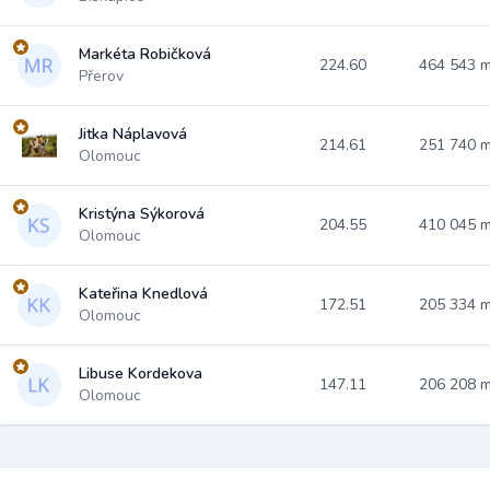
Markéta Robičková
224.60
464 543 
Přerov
Jitka Náplavová
214.61
251 740 
Olomouc
Kristýna Sýkorová
204.55
410 045 
Olomouc
Kateřina Knedlová
172.51
205 334 
Olomouc
Libuse Kordekova
147.11
206 208 
Olomouc