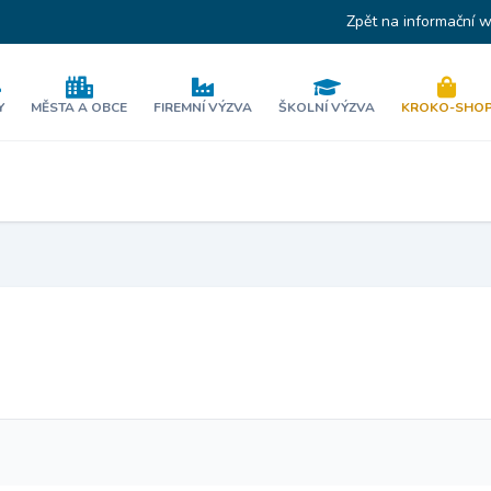
Zpět na informační 
Y
MĚSTA A OBCE
FIREMNÍ VÝZVA
ŠKOLNÍ VÝZVA
KROKO-SHO