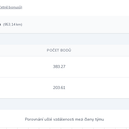
četně bonusů)
m
(953,14 km)
POČET BODŮ
383.27
203.61
Porovnání ušlé vzdálenosti mezi členy týmu