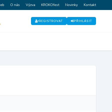
web
O nás
Výzva
KROKOfest
Novinky
Kontakt
REGISTROVAT
PŘIHLÁSIT
P