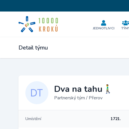
JEDNOTLIVCI
TÝM
Detail týmu
Dva na tahu🚶‍♂️
Partnerský tým / Přerov
Umístění
1721.