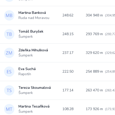
Martina Banková
248.62
304 948 m
(304,9
Ruda nad Moravou
Tomáš Buryšek
248.15
293 769 m
(293,7
Šumperk
Zdeňka Mihulková
237.17
329 620 m
(329,6
Šumperk
Eva Suchá
222.50
254 889 m
(254,8
Rapotín
Tereza Skoumalová
177.14
263 470 m
(263,4
Šumperk
Martina Tesaříková
108.28
173 926 m
(173,9
Šumperk