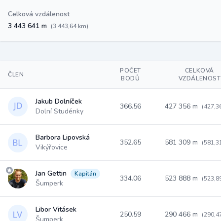
Celková vzdálenost
3 443 641 m
(3 443,64 km)
POČET
CELKOVÁ
ČLEN
BODŮ
VZDÁLENOST
Jakub Dolníček
366.56
427 356 m
(427,3
Dolní Studénky
Barbora Lipovská
352.65
581 309 m
(581,3
Vikýřovice
Jan Gettin
Kapitán
334.06
523 888 m
(523,8
Šumperk
Libor Vitásek
250.59
290 466 m
(290,4
Šumperk