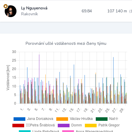
Ly Nguyenová
69.84
107 140 m
(
Rakovník
Porovnání ušlé vzdálenosti mezi členy týmu