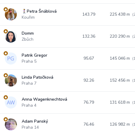
🚶‍♀️Petra Šnáblová
143.79
225 438 m
(
Kouřim
Domm
132.36
220 290 m
(
Zbůch
Patrik Gregor
95.67
145 046 m
(
Praha 5
Linda Patočková
92.26
152 456 m
(
Praha 7
Anna Wagenknechtová
76.79
131 618 m
(
Praha 4
Adam Panský
76.46
126 982 m
(
Praha 14