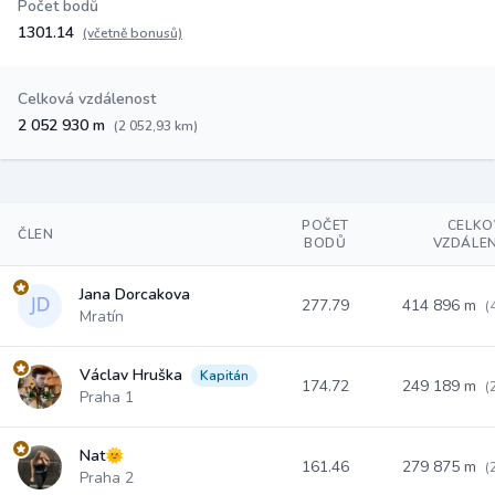
Počet bodů
1301.14
(včetně bonusů)
Celková vzdálenost
2 052 930 m
(2 052,93 km)
POČET
CELKO
ČLEN
BODŮ
VZDÁLE
Jana Dorcakova
277.79
414 896 m
(
Mratín
Václav Hruška
Kapitán
174.72
249 189 m
(
Praha 1
Nat🌞
161.46
279 875 m
(
Praha 2