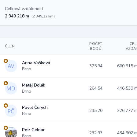
Celková vzdálenost
2 349 218 m
(2 349,22 km)
POČET
CE
ČLEN
BODŮ
VZDÁ
Anna Vašková
375.94
660 915 
Brno
Matěj Dolák
264.54
446 530 
Brno
Pavel Čerych
235.20
226 777 
Brno
Petr Gelnar
232.93
434 902 
Brno