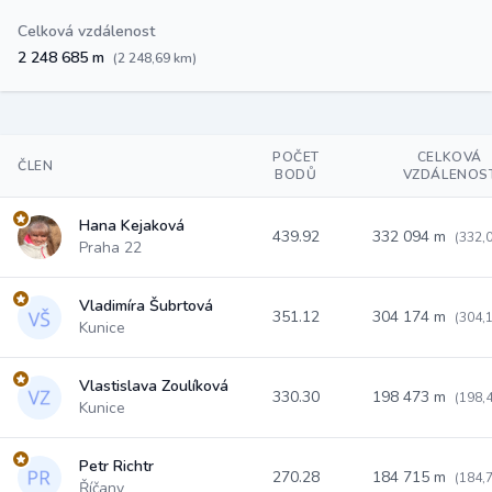
Celková vzdálenost
2 248 685 m
(2 248,69 km)
POČET
CELKOVÁ
ČLEN
BODŮ
VZDÁLENOS
Hana Kejaková
439.92
332 094 m
(332,
Praha 22
Vladimíra Šubrtová
351.12
304 174 m
(304,
Kunice
Vlastislava Zoulíková
330.30
198 473 m
(198,
Kunice
Petr Richtr
270.28
184 715 m
(184,
Říčany