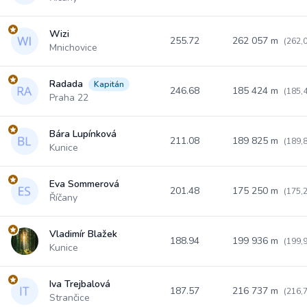
Wizi
255.72
262 057 m
(262,
Mnichovice
Radada
Kapitán
246.68
185 424 m
(185,
Praha 22
Bára Lupínková
211.08
189 825 m
(189,
Kunice
Eva Sommerová
201.48
175 250 m
(175,
Říčany
Vladimír Blažek
188.94
199 936 m
(199,
Kunice
Iva Trejbalová
187.57
216 737 m
(216,
Strančice